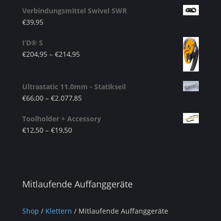
Verbindungsmittel Swivel SWR
€
39,95
I’D® S
€
204,95
–
€
214,95
Ultrastatic 11.0mm - Statikseil
€
66,00
–
€
2.077,85
Toolholder + Accessory
€
12,50
–
€
19,50
Mitlaufende Auffanggeräte
Shop
/
Klettern
/ Mitlaufende Auffanggeräte