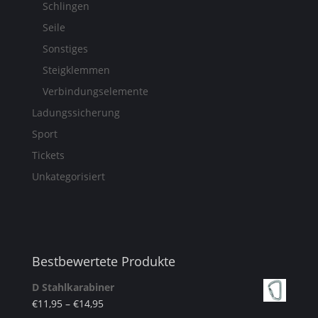
Schlingen
Seile
Sonstiges
Steigklemmen
Verbindungselemente
Ladungssicherung
Sport
Tickets
Unkategorisiert
Bestbewertete Produkte
D Stahlkarabiner
€
11,95
–
€
14,95