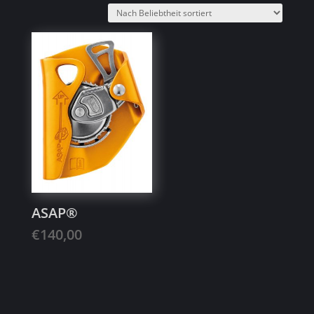
ASAP®
€
140,00