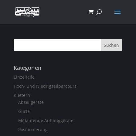
Kategorien
Einzelteile
Hoch- und Niedrigseilparcours
Klettern
Abseilgeräte
Gurte
Mitlaufende Auffanggeräte
Positionierung